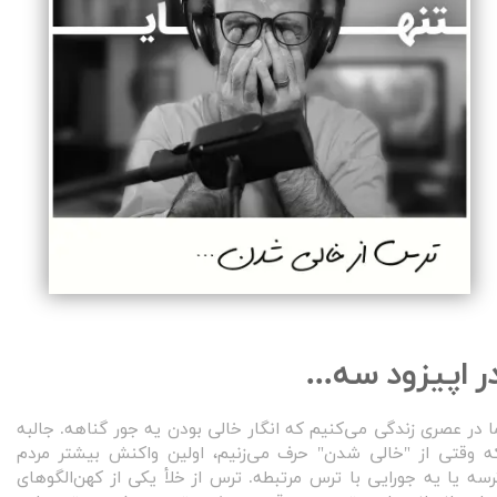
ر اپیزود سه...
ا در عصری زندگی می‌کنیم که انگار خالی بودن یه جور گناهه. جالبه
ه وقتی از "خالی شدن" حرف می‌زنیم، اولین واکنش بیشتر مردم
رسه یا یه جورایی با ترس مرتبطه. ترس از خلأ یکی از کهن‌الگوهای