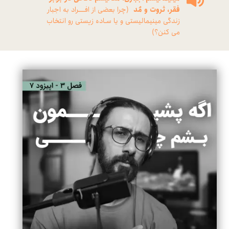
فقر، ثروت و مُد
(چرا بعضی از افــــراد به اجبار
زندگی مینیمالیستی و یا سـاده زیستی رو انتخاب
می کنن؟)