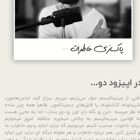
ر اپیزود دو...
قتی از مینیمالیسم حرف می‌زنیم، میریم سراغ کمد لباس‌هامون،
شپزخونه، کتابخونه، یا فایل‌های دیجیتالمون. ظاهراً همه چیز ساده
ه نظر میرسه: «این رو نگه دار، اون رو دور بنداز.» اما یه جایی هست
ه قوانین مینیمالیسم به چالش میخوره: حافظه. امروز میخوایم
رباره خاطرات صحبت کنیم. میدونیم که نباید اجازه بدیم خاطرات ما
و کنترل کنن. هم درباره خاطرات و هر مقوله دیگه ای نباید این اجازه
و داد. نباید اجازه بدیم تحت کنترل بمونیم. باید افسار زندگی و ذهن