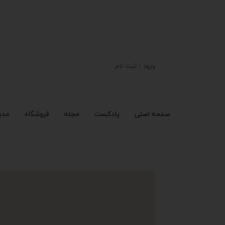
ورود
/
ثبت نام
حساب کاربری من
تغییر گذر واژه
صفحه اصلی
پادکست
مجله
فروشگاه
مدی
سفارشات
خروج از حساب
کاربری