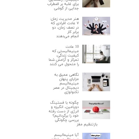
برای غلبه بر اضطراب
جدایی از گوشی
هنر مدیریت زمان:
۷ عادت افرادی که
در نصف زمان، دو
برابر کار
انجام می‌دهند
10 عادت
مینیمالیستی که
کیفیت زندگی،
تمرکز و آرامش شما
را متحول می کنند
نگاهی عمیق به
مزایای پنهان
مینیمالیسم
دیجیتال در عصر
تکنولوژی
چگونه با فستینگ
دوپامین، انگیزه و
انرژی از دست رفته
خود را برگردانیم؟
بررسی چگونگی
بازتنظیم مغز
آیا مینیمالیسم