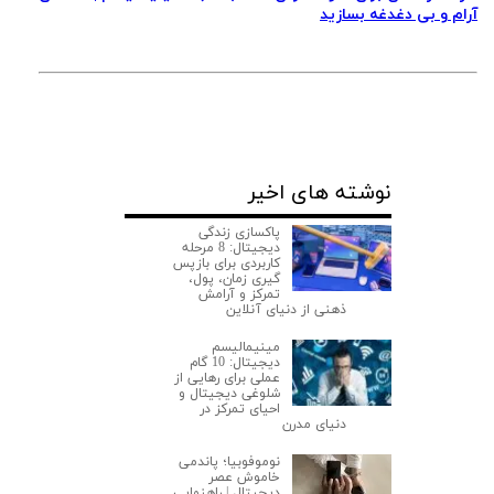
آرام و بی دغدغه بسازید
نوشته های اخیر
پاکسازی زندگی
دیجیتال: 8 مرحله
کاربردی برای بازپس
گیری زمان، پول،
تمرکز و آرامش
ذهنی از دنیای آنلاین
مینیمالیسم
دیجیتال: 10 گام
عملی برای رهایی از
شلوغی دیجیتال و
احیای تمرکز در
دنیای مدرن
نوموفوبیا؛ پاندمی
خاموش عصر
دیجیتال | راهنمایی