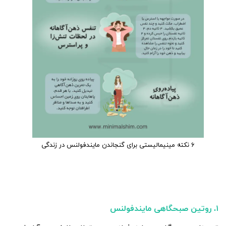
۶ نکته مینیمالیستی برای گنجاندن مایندفولنس در زندگی
۱. روتین صبحگاهی مایندفولنس