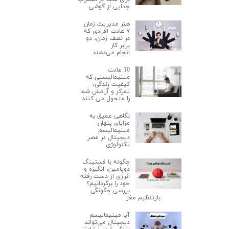
جدایی از گوشی
هنر مدیریت زمان:
۷ عادت افرادی که
در نصف زمان، دو
برابر کار
انجام می‌دهند
10 عادت
مینیمالیستی که
کیفیت زندگی،
تمرکز و آرامش شما
را متحول می کنند
نگاهی عمیق به
مزایای پنهان
مینیمالیسم
دیجیتال در عصر
تکنولوژی
چگونه با فستینگ
دوپامین، انگیزه و
انرژی از دست رفته
خود را برگردانیم؟
بررسی چگونگی
بازتنظیم مغز
آیا مینیمالیسم
دیجیتال می‌تواند