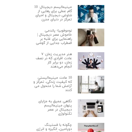
مینیمالیسم دیجیتال: 10
گام عملی برای رهایی از
شلوغی دیجیتال و احیای
تمرکز در دنیای مدرن
نوموفوبیا؛ پاندمی
خاموش عصر دیجیتال |
راهنمایی برای غلبه بر
اضطراب جدایی از گوشی
هنر مدیریت زمان: ۷
عادت افرادی که در نصف
زمان، دو برابر کار
انجام می‌دهند
10 عادت مینیمالیستی
که کیفیت زندگی، تمرکز و
آرامش شما را متحول می
کنند
نگاهی عمیق به مزایای
پنهان مینیمالیسم
دیجیتال در عصر
تکنولوژی
چگونه با فستینگ
دوپامین، انگیزه و انرژی