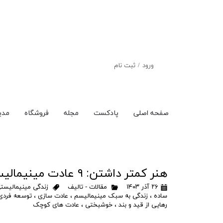
ورود
/
ثبت نام
حساب کاربری من
تغییر گذر واژه
صفحه اصلی
پادکست
مجله
فروشگاه
مدی
سفارشات
خروج از حساب
کاربری
هنر کمتر داشتن: ۹ عادت مینیمالیستی برای کاهش استرس و زندگی‌ای معنادارتر
۲۶ آذر ۱۴۰۳
مقالات - تالیف
زندگی مینیمالیست
ساده
،
زندگی به سبک مینیمالیسم
،
عادت سازی
،
توسعه فردی
رهایی از قید و بند
،
خوشبختی
،
عادت های کوچک