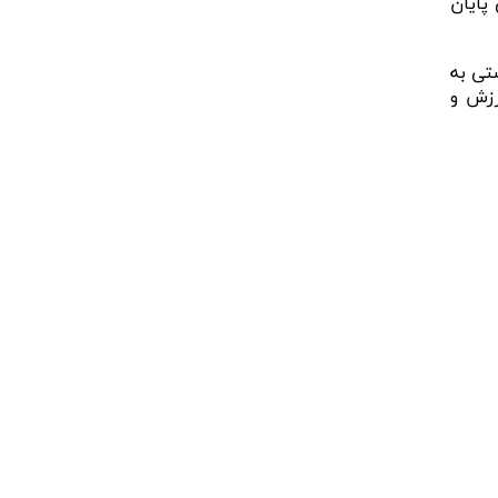
 پایان
تی به
رزش و