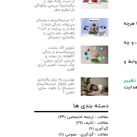
از دست رفته خود را
برگردانیم؟ بررسی چگونگی
بازتنظیم مغز
آیا مینیمالیسم دیجیتال
 هرچه
می‌تواند زندگی شما را
شادتر و پربازده‌ تر کند؟ |
راهنمای سم زدایی و
پاکسازی دیجیتال
 و چه
تئوری لاک‌ پشت،
مینیمالیسم و زندگی
آگاهانه: راز نجات و
بازیابی انرژی درونی +
ابط و
چک لیست تغییر انرژی
فوری
بهترین راه برای پاکسازی
تغییر
ذهن شلوغ: مینیمالیسم
هدایت
دیجیتال یا خلوت‌ سازی
ذهنی ؟
دسته بندی ها
مقالات - ترجمه اختصاصی
(۲۴)
مقالات - تالیف
(۲۹)
گردآوری
(۶)
مقالات - گردآوری - عمومی
(۱۱)