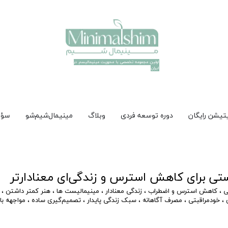
اولین مجموعه تخصصی با محوریت مینیمالیسم در
ایران​​​​​​​
تیشن رایگان
دوره توسعه فردی
وبلاگ
مینیمال‌شیم‌شو
سؤا
ی
،
کاهش استرس و اضطراب
،
زندگی معنادار
،
مینیمالیست ها
،
هنر کمتر داشتن
،
،
خودمراقبتی
،
مصرف آگاهانه
،
سبک زندگی‌ پایدار
،
تصمیم‌گیری ساده‌
،
مواجهه با