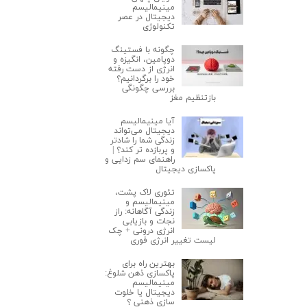
مینیمالیسم
دیجیتال در عصر
تکنولوژی
چگونه با فستینگ
دوپامین، انگیزه و
انرژی از دست رفته
خود را برگردانیم؟
بررسی چگونگی
بازتنظیم مغز
آیا مینیمالیسم
دیجیتال می‌تواند
زندگی شما را شادتر
و پربازده‌ تر کند؟ |
راهنمای سم زدایی و
پاکسازی دیجیتال
تئوری لاک‌ پشت،
مینیمالیسم و
زندگی آگاهانه: راز
نجات و بازیابی
انرژی درونی + چک
لیست تغییر انرژی فوری
ارسال
بهترین راه برای
پاکسازی ذهن شلوغ:
مینیمالیسم
دیجیتال یا خلوت‌
سازی ذهنی ؟