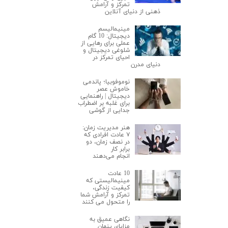
تمرکز و آرامش
ذهنی از دنیای آنلاین
مینیمالیسم
دیجیتال: 10 گام
عملی برای رهایی از
شلوغی دیجیتال و
احیای تمرکز در
دنیای مدرن
نوموفوبیا؛ پاندمی
خاموش عصر
دیجیتال | راهنمایی
برای غلبه بر اضطراب
جدایی از گوشی
هنر مدیریت زمان:
۷ عادت افرادی که
در نصف زمان، دو
برابر کار
انجام می‌دهند
10 عادت
مینیمالیستی که
کیفیت زندگی،
تمرکز و آرامش شما
را متحول می کنند
نگاهی عمیق به
مزایای پنهان